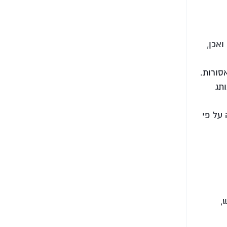
אכן,
סורות.
תג
 על פי
,