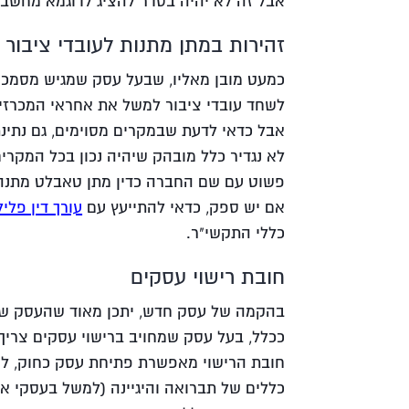
אבל זה לא יהיה בסדר להציג לדוגמא מחשב 
זהירות במתן מתנות לעובדי ציבור
כמעט מובן מאליו, שבעל עסק שמגיש מסמכים
לשחד עובדי ציבור למשל את אחראי המכרזים 
אבל כדאי לדעת שבמקרים מסוימים, גם נתינ
לא נגדיר כלל מובהק שיהיה נכון בכל המקרים,
פשוט עם שם החברה כדין מתן טאבלט מתנה,
אם יש ספק, כדאי להתייעץ עם
עורך דין פליל
כללי התקשי"ר.
חובת רישוי עסקים
בהקמה של עסק חדש, יתכן מאוד שהעסק של
ככלל, בעל עסק שמחויב ברישוי עסקים צריך
חובת הרישוי מאפשרת פתיחת עסק כחוק, לא
כללים של תברואה והיגיינה (למשל בעסקי או