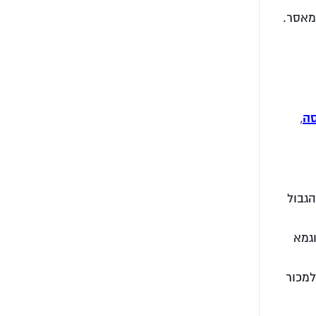
 מאסר.
סה
,
הגבול
גמא
למכור