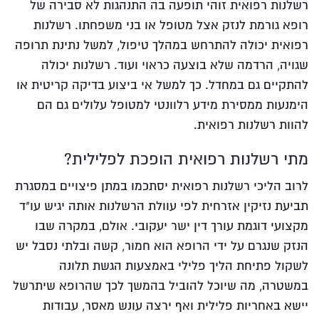
רשלנות רפואית זוהי תופעה בה התנהגות לא סבירה של
רופא גורמת לנזק אצל מטופל או בני משפחתו. רשלנות
רפואית יכולה להתרחש במהלך טיפול, למשל נתינת תרופה
שגויה, הרדמה שלא בוצעה כראוי ועוד. רשלנות יכולה
להתקיים גם במחדל. כך למשל אי ביצוע בדיקה קריטית או
הימנעות ממסירת מידע רלוונטי למטופל עלולים גם הם
להוות רשלנות רפואית.
מתי רשלנות רפואית הופכת לפלילית?
לרוב הליכי רשלנות רפואית יסתכמו במתן פיצויים במסגרת
תביעת נזיקין אזרחית לפי עוולת הרשלנות אותה יגיש עו"ד
מקצועי דוגמת עורך דין ישר יעקובי. אולם, במקרה שבו
הנזק שנגרם על ידי הרופא הוא חמור, קשה ובלתי נסבל יש
לשקול פתיחת הליך פלילי באמצעות הגשת תלונה
במשטרה, מה שיוכל להוביל בהמשך לכך שהרופא שיתרשל
יישא באחריות פלילית ואף ירצה עונש מאסר, עבודות