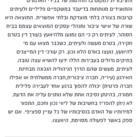
והציבורית למקום בו החלטות של בכירי הארגונים
והתאגידים מנותחות בדיעבד במשקפיים פליליים ולעיתים
קרובות בצורה בלתי מוצדקת ובלתי אפשרית. התוצאה היא
שורה של אישי ציבור ומנהלי עסקים המוצאים עצמם בבית
הסוהר, לעיתים רק כי הם נמנעו מלהיוועץ בעורך דין בטרם
חקירה, בטרם מעשה ולעיתים, כשכבר מצאו עם מי
להיוועץ, נועצו באדם הלא נכון. רק עורכי דין המייצגים
בתיקים גדולים בעבירות הללו ידעו להשיא עצה טובה.
לעיתים, מעשים שהם הדרך הניהולית הנכונה מבחינת
האירגון (עיריה, חברה ציבורית,חברה ממשלתית או אפילו
חברה פרטית) יכולה להפוך ברגע אחד לעבירה פלילית
חמורה, בהינתן נסיבה אחת שלא נותנים עליה את הדעת.
לא ניתן להפריז בחשיבות של ליווי נכון וחכם, התפור
למידותיו של האדם בנסיבותיו של כל עניין ספציפי. אם יש
ספק באשר לפעולה מסוימת, היוועצו.